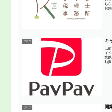
ちら
お気
キ
ブログ
以前
イペ
業以
動振
開
ブログ