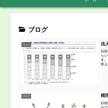
ブログ
法
ブログ
以前
らい
す。
答え
税
ブログ
以前
ので