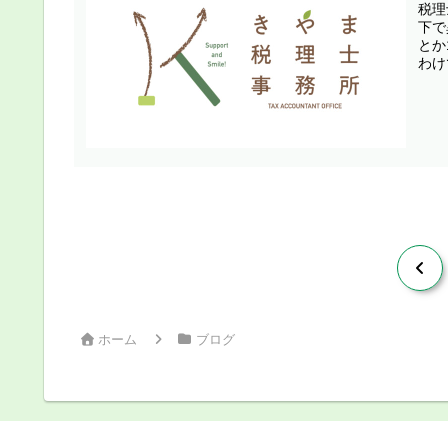
税理
下で
とか
わけ
前
へ
ホーム
ブログ