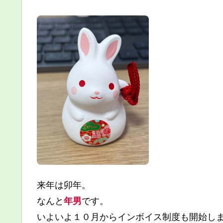
来年は卯年。
なんと
年男
です。
いよいよ１０月からインボイス制度も開始し