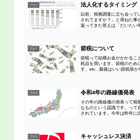
法人化するタイミング
ブログ
以前、税務調査に立ち会って
されてますか？」と尋ねた事
返ってきた答えは「だいたい年
節税について
ブログ
節税って結構お金がかかるこ
耗品を買います。節税のため
す。etc...最後はいい節税策
令和4年の路線価発表
ブログ
その年の路線価の発表って税
なものという認識です。って自
されています。今年は昨年に比
キャッシュレス決済
ブログ