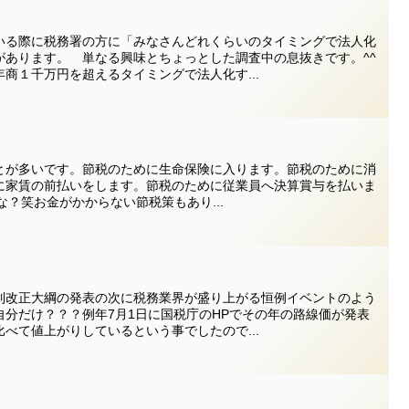
いる際に税務署の方に「みなさんどれくらいのタイミングで法人化
があります。 単なる興味とちょっとした調査中の息抜きです。^^
商１千万円を超えるタイミングで法人化す...
とが多いです。節税のために生命保険に入ります。節税のために消
に家賃の前払いをします。節税のために従業員へ決算賞与を払いま
かな？笑お金がかからない節税策もあり...
制改正大綱の発表の次に税務業界が盛り上がる恒例イベントのよう
分だけ？？？例年7月1日に国税庁のHPでその年の路線価が発表
べて値上がりしているという事でしたので...